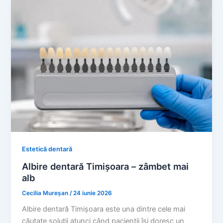
Estetică dentară
Albire dentară Timișoara – zâmbet mai
alb
Cecilia Mureșan
/
24 iunie 2026
Albire dentară Timișoara este una dintre cele mai
căutate soluții atunci când pacienții își doresc un