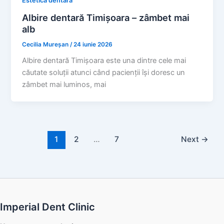
Estetică dentară
Albire dentară Timișoara – zâmbet mai
alb
Cecilia Mureșan
/
24 iunie 2026
Albire dentară Timișoara este una dintre cele mai
căutate soluții atunci când pacienții își doresc un
zâmbet mai luminos, mai
1
2
…
7
Next
→
Imperial Dent Clinic