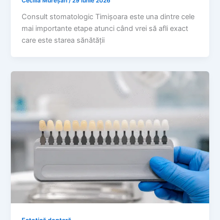
Cecilia Mureșan
/
29 iunie 2026
Consult stomatologic Timișoara este una dintre cele
mai importante etape atunci când vrei să afli exact
care este starea sănătății