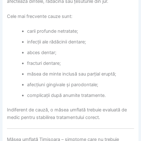
afectează dintele, rădăcina sau țesuturile din jur.
Cele mai frecvente cauze sunt:
carii profunde netratate;
infecții ale rădăcinii dentare;
abces dentar;
fracturi dentare;
măsea de minte inclusă sau parțial eruptă;
afecțiuni gingivale și parodontale;
complicații după anumite tratamente.
Indiferent de cauză, o măsea umflată trebuie evaluată de
medic pentru stabilirea tratamentului corect.
Măsea umflată Timișoara – simptome care nu trebuie