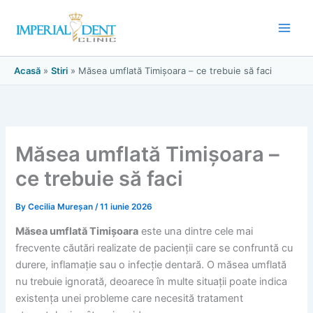
Skip
to
content
Acasă
»
Stiri
»
Măsea umflată Timișoara – ce trebuie să faci
Măsea umflată Timișoara –
ce trebuie să faci
By
Cecilia Mureșan
/
11 iunie 2026
Măsea umflată Timișoara
este una dintre cele mai
frecvente căutări realizate de pacienții care se confruntă cu
durere, inflamație sau o infecție dentară. O măsea umflată
nu trebuie ignorată, deoarece în multe situații poate indica
existența unei probleme care necesită tratament