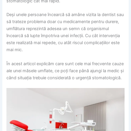
stomatologic cât mai rapid.
Deși unele persoane încearcă să amâne vizita la dentist sau
să trateze problema doar cu medicamente pentru durere,
umflătura reprezintă adesea un semn că organismul
încearcă să lupte împotriva unei infecții. Cu cât intervenția
este realizată mai repede, cu atât riscul complicațiilor este
mai mic.
În acest articol explicăm care sunt cele mai frecvente cauze
ale unei măsele umflate, ce poți face până ajungi la medic și
când situația trebuie considerată o urgență stomatologică.