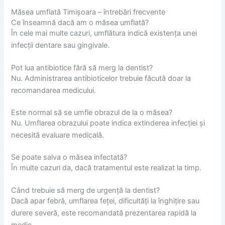
Măsea umflată Timișoara – întrebări frecvente
Ce înseamnă dacă am o măsea umflată?
În cele mai multe cazuri, umflătura indică existența unei
infecții dentare sau gingivale.
Pot lua antibiotice fără să merg la dentist?
Nu. Administrarea antibioticelor trebuie făcută doar la
recomandarea medicului.
Este normal să se umfle obrazul de la o măsea?
Nu. Umflarea obrazului poate indica extinderea infecției și
necesită evaluare medicală.
Se poate salva o măsea infectată?
În multe cazuri da, dacă tratamentul este realizat la timp.
Când trebuie să merg de urgență la dentist?
Dacă apar febră, umflarea feței, dificultăți la înghițire sau
durere severă, este recomandată prezentarea rapidă la
medic.