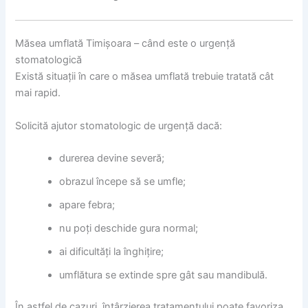
Măsea umflată Timișoara – când este o urgență
stomatologică
Există situații în care o măsea umflată trebuie tratată cât
mai rapid.
Solicită ajutor stomatologic de urgență dacă:
durerea devine severă;
obrazul începe să se umfle;
apare febra;
nu poți deschide gura normal;
ai dificultăți la înghițire;
umflătura se extinde spre gât sau mandibulă.
În astfel de cazuri, întârzierea tratamentului poate favoriza