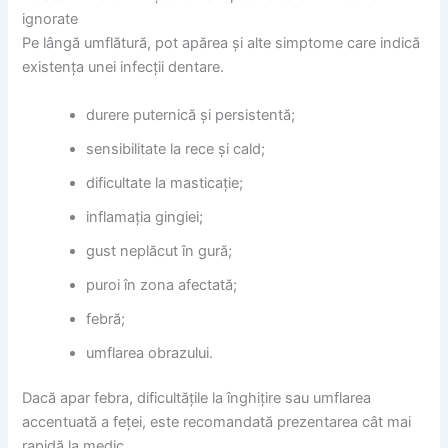
ignorate
Pe lângă umflătură, pot apărea și alte simptome care indică
existența unei infecții dentare.
durere puternică și persistentă;
sensibilitate la rece și cald;
dificultate la masticație;
inflamația gingiei;
gust neplăcut în gură;
puroi în zona afectată;
febră;
umflarea obrazului.
Dacă apar febra, dificultățile la înghițire sau umflarea
accentuată a feței, este recomandată prezentarea cât mai
rapidă la medic.