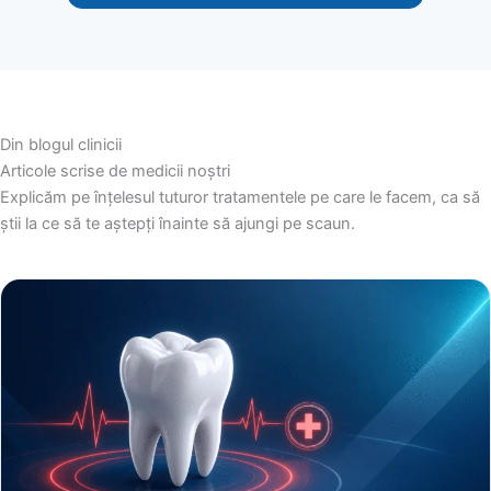
Din blogul clinicii
Articole scrise de medicii noștri
Explicăm pe înțelesul tuturor tratamentele pe care le facem, ca să
știi la ce să te aștepți înainte să ajungi pe scaun.