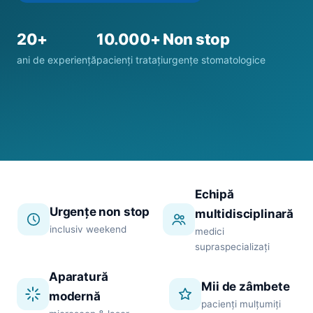
20+
10.000+
Non stop
ani de experiență
pacienți tratați
urgențe stomatologice
Echipă
Urgențe non stop
multidisciplinară
inclusiv weekend
medici
supraspecializați
Aparatură
Mii de zâmbete
modernă
pacienți mulțumiți