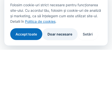
Folosim cookie-uri strict necesare pentru funcționarea
site-ului. Cu acordul tău, folosim și cookie-uri de analiză
și marketing, ca să înțelegem cum este utilizat site-ul.
Detalii în
Politica de cookies
.
Accept toate
Doar necesare
Setări
Imperial Dent Clinic
Urgente stomatologice non stop
La Imperial Dent Clinic din Timisoara suntem hotărâți să furnizăm
cea mai înaltă calitate a îngrijirii dentare și a implantului dentar. Îți
oferim serviciile stomatologice într-un mediu prietenos și îngrijit,
printr-un mod cât mai eficient.