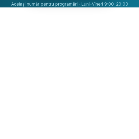
Același număr pentru programări · Luni–Vineri 9:00–20:00