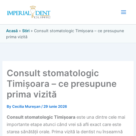
Skip
to
content
Acasă
»
Stiri
»
Consult stomatologic Timișoara – ce presupune
prima vizită
Consult stomatologic
Timișoara – ce presupune
prima vizită
By
Cecilia Mureșan
/
29 iunie 2026
Consult stomatologic Timișoara
este una dintre cele mai
importante etape atunci când vrei să afli exact care este
starea sănătății orale. Prima vizită la dentist nu înseamnă