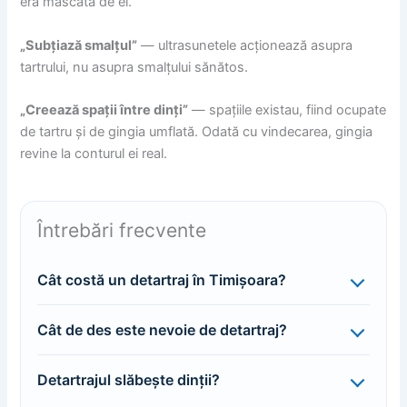
era mascată de el.
„Subțiază smalțul”
— ultrasunetele acționează asupra
tartrului, nu asupra smalțului sănătos.
„Creează spații între dinți”
— spațiile existau, fiind ocupate
de tartru și de gingia umflată. Odată cu vindecarea, gingia
revine la conturul ei real.
Întrebări frecvente
Cât costă un detartraj în Timișoara?
Cât de des este nevoie de detartraj?
Detartrajul slăbește dinții?