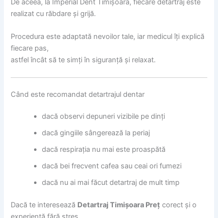
De aceea, la Imperial Dent Timișoara, fiecare detartraj este
realizat cu răbdare și grijă.
Procedura este adaptată nevoilor tale, iar medicul îți explică
fiecare pas,
astfel încât să te simți în siguranță și relaxat.
Când este recomandat detartrajul dentar
dacă observi depuneri vizibile pe dinți
dacă gingiile sângerează la periaj
dacă respirația nu mai este proaspătă
dacă bei frecvent cafea sau ceai ori fumezi
dacă nu ai mai făcut detartraj de mult timp
Dacă te interesează
Detartraj Timișoara Preț
corect și o
experiență fără stres,