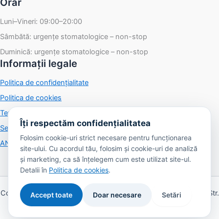
Orar
Luni–Vineri: 09:00–20:00
Sâmbătă: urgențe stomatologice – non-stop
Duminică: urgențe stomatologice – non-stop
Informații legale
Politica de confidențialitate
Politica de cookies
Termeni și condiții
Îți respectăm confidențialitatea
Setări cookies
Folosim cookie-uri strict necesare pentru funcționarea
ANPC
·
SOL
site-ului. Cu acordul tău, folosim și cookie-uri de analiză
și marketing, ca să înțelegem cum este utilizat site-ul.
Detalii în
Politica de cookies
.
Copyright © 2026 Imperial Dent Clinic S.R.L. · CUI 36827794 · Str.
Accept toate
Doar necesare
Setări
Arieș nr. 5, Timișoara ·
Contact