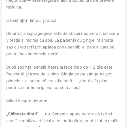
negociabil — este singura măsură dovedită care previne
recidiva.
Ce simțiți în timpul și după
Detartrajul supragingival este de obicei nedureros; se simte
vibrația și răcirea cu apă. La pacienții cu gingie inflamată
sau cu retracții pot apărea zone sensibile, pentru care se
poate face anestezie locală.
După ședință, sensibilitatea la rece timp de 1–2 zile este
frecventă și trece de la sine. Gingia poate sângera ușor
primele zile, semn că era inflamată — și motiv în plus
pentru a continua igiena corectă acasă.
Mituri despre detartraj
„Slăbește dinții”
— nu. Senzația apare pentru că tartrul
care îi imobiliza artificial a fost îndepărtat; mobilitatea reală