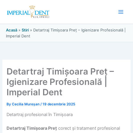
Skip
to
content
Acasă
»
Stiri
»
Detartraj Timișoara Preț – Igienizare Profesională |
Imperial Dent
Detartraj Timișoara Preț –
Igienizare Profesională |
Imperial Dent
By
Cecilia Mureșan
/
19 decembrie 2025
Detartraj profesional în Timișoara
Detartraj Timișoara Preț
corect și tratament profesional