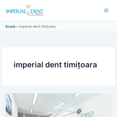
Skip
to
content
Acasă
»
imperial dent timițoara
imperial dent timițoara